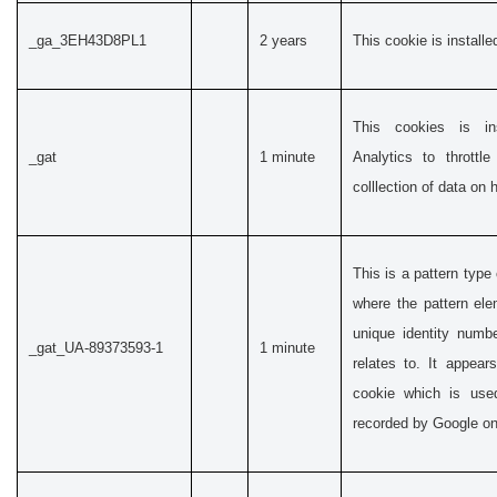
_ga_3EH43D8PL1
2 years
This cookie is install
This cookies is in
_gat
1 minute
Analytics to throttle
colllection of data on h
This is a pattern type
where the pattern el
unique identity numbe
_gat_UA-89373593-1
1 minute
relates to. It appear
cookie which is use
recorded by Google on 