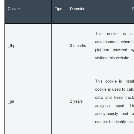
Cookie
Tipo
Duración
D
This cookie is s
advertisement when th
_fbp
3 months
platform powered b
visiting this website.
This cookie is insta
cookie is used to calc
data and keep track
_ga
2 years
analytics report. T
anonymously and a
number to identify uniq