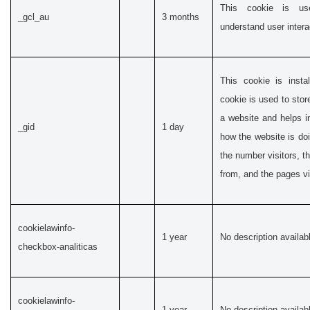
This cookie is us
_gcl_au
3 months
understand user intera
This cookie is insta
cookie is used to stor
a website and helps in
_gid
1 day
how the website is doi
the number visitors, 
from, and the pages v
cookielawinfo-
1 year
No description availab
checkbox-analiticas
cookielawinfo-
1 year
No description availab